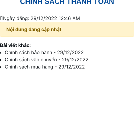
CHÍNH SÁCH THANH TOÁN
Ngày đăng: 29/12/2022 12:46 AM
Nội dung đang cập nhật
Bài viết khác:
Chính sách bảo hành - 29/12/2022
Chính sách vận chuyển - 29/12/2022
Chính sách mua hàng - 29/12/2022
Thông tin liên hệ
CÔNG TY TNHH ĐT VÀ PT THƯƠNG HIỆU PHƯƠNG
NAM
Địa chỉ VPGD: 95 Phạm Ngọc Thảo, Phường Tây Thạnh, Quận Tân
Phú, TP.Hồ Chí Minh
Địa chỉ xưởng sản xuất: 74/30 Phan Văn Hơn, Phường Tân Thới Nhất,