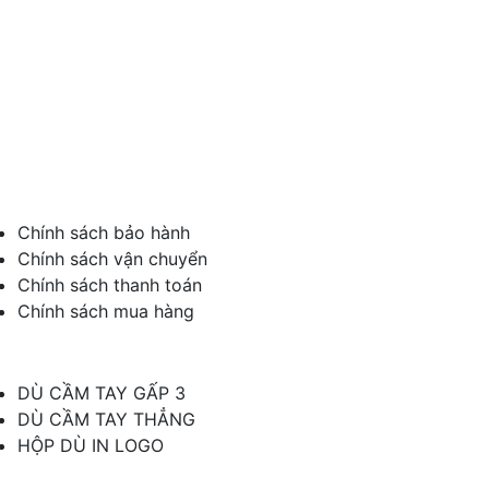
Quận 12, Tp. Hồ Chí Minh
Hotline: 0932040068
Website: www.oducamtaygiare.vn
Email: sanxuatoducamtaygiare@gmail.com
Chính sách
Chính sách bảo hành
Chính sách vận chuyển
Chính sách thanh toán
Chính sách mua hàng
Hướng dẫn
DÙ CẦM TAY GẤP 3
DÙ CẦM TAY THẲNG
HỘP DÙ IN LOGO
Đăng ký nhận tin