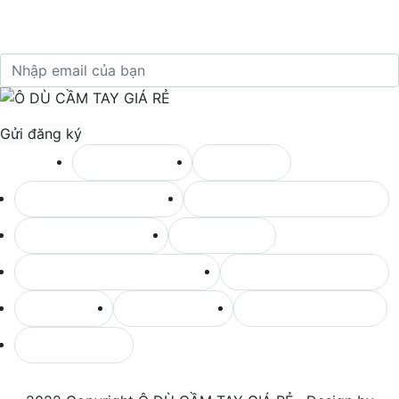
Vui lòng điền email để nhận thông tin
Tag seo:
Ô dù tự động
Ô dù mini
Bình giữ nhiệt cao cấp
Ô dù quà tặng doanh nghiệp
Ô dù cầm tay giá rẻ
Dù cầm tay
Ô dù quà tặng doanh nghiệp
Bình giữ nhiệt cao cấp
Ô dù mini
Ô dù tự động
Ô dù cầm tay giá rẻ
Ô dù cầm tay