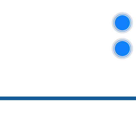
Thông tin liên hệ
CÔNG TY TNHH ĐT VÀ PT THƯƠNG HIỆU
PHƯƠNG NAM
Địa chỉ VPGD: 95 Phạm Ngọc Thảo, Phường Tây Thạnh, Quận
Tân Phú, TP.Hồ Chí Minh
Địa chỉ xưởng sản xuất: 74/30 Phan Văn Hơn, Phường Tân Thới
Nhất, Quận 12, Tp. Hồ Chí Minh
Hotline: 0932040068
Website: www.oducamtaygiare.vn
Email: sanxuatoducamtaygiare@gmail.com
Chính sách
Chính sách bảo hành
Chính sách vận chuyển
Chính sách thanh toán