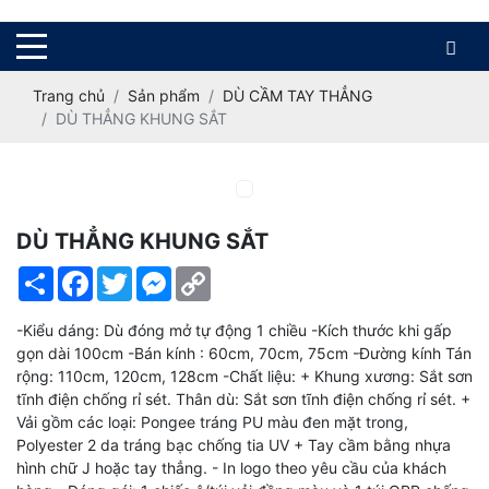
Trang chủ
Sản phẩm
DÙ CẦM TAY THẲNG
DÙ THẲNG KHUNG SẮT
DÙ THẲNG KHUNG SẮT
Share
Facebook
Twitter
Messenger
Copy
Link
-Kiểu dáng: Dù đóng mở tự động 1 chiều -Kích thước khi gấp
gọn dài 100cm -Bán kính : 60cm, 70cm, 75cm -Đường kính Tán
rộng: 110cm, 120cm, 128cm -Chất liệu: + Khung xương: Sắt sơn
tĩnh điện chống rỉ sét. Thân dù: Sắt sơn tĩnh điện chống rỉ sét. +
Vải gồm các loại: Pongee tráng PU màu đen mặt trong,
Polyester 2 da tráng bạc chống tia UV + Tay cầm bằng nhựa
hình chữ J hoặc tay thẳng. - In logo theo yêu cầu của khách