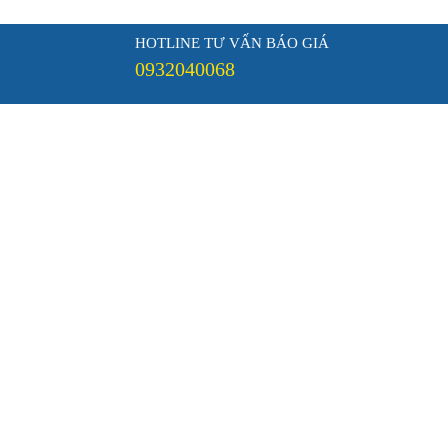
Chính sách thanh toán
HOTLINE TƯ VẤN BÁO GIÁ
Chính sách mua hàng
0932040068
Hướng dẫn
DÙ CẦM TAY GẤP 3
DÙ CẦM TAY THẲNG
HỘP DÙ IN LOGO
Đăng ký nhận tin
Vui lòng điền email để nhận thông tin
Tag seo:
Ô dù tự động
Ô dù mini