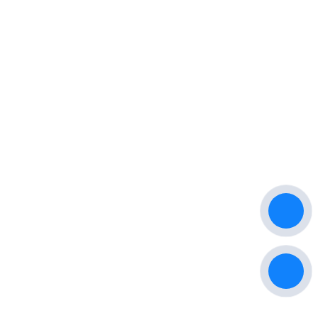
Thông tin liên hệ
CÔNG TY TNHH ĐT VÀ PT THƯƠNG HIỆU
PHƯƠNG NAM
Địa chỉ VPGD: 95 Phạm Ngọc Thảo, Phường Tây Thạnh, Quận
Tân Phú, TP.Hồ Chí Minh
Địa chỉ xưởng sản xuất: 74/30 Phan Văn Hơn, Phường Tân Thới
Nhất, Quận 12, Tp. Hồ Chí Minh
Hotline: 0932040068
Website: www.oducamtaygiare.vn
Email: sanxuatoducamtaygiare@gmail.com
Chính sách
Chính sách bảo hành
Chính sách vận chuyển