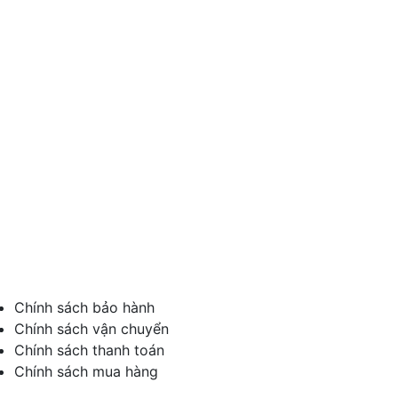
NAM
Địa chỉ VPGD: 95 Phạm Ngọc Thảo, Phường Tây Thạnh, Quận Tân
Phú, TP.Hồ Chí Minh
Địa chỉ xưởng sản xuất: 74/30 Phan Văn Hơn, Phường Tân Thới Nhất,
Quận 12, Tp. Hồ Chí Minh
Hotline: 0932040068
Website: www.oducamtaygiare.vn
Email: sanxuatoducamtaygiare@gmail.com
Chính sách
Chính sách bảo hành
Chính sách vận chuyển
Chính sách thanh toán
Chính sách mua hàng