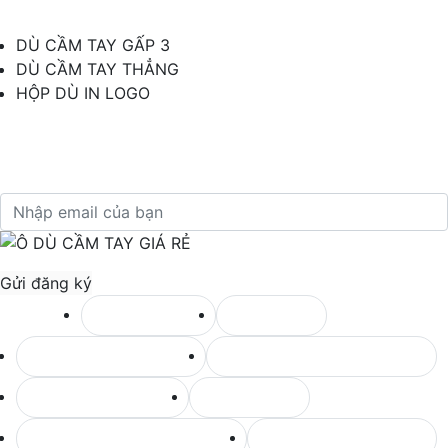
Hướng dẫn
DÙ CẦM TAY GẤP 3
DÙ CẦM TAY THẲNG
HỘP DÙ IN LOGO
Đăng ký nhận tin
Vui lòng điền email để nhận thông tin
Tag seo:
Ô dù tự động
Ô dù mini
Bình giữ nhiệt cao cấp
Ô dù quà tặng doanh nghiệp
Ô dù cầm tay giá rẻ
Dù cầm tay
Ô dù quà tặng doanh nghiệp
Bình giữ nhiệt cao cấp