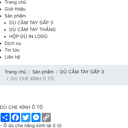
Trang chủ
Giới thiệu
Sản phẩm
DÙ CẦM TAY GẤP 3
DÙ CẦM TAY THẲNG
HỘP DÙ IN LOGO
Dịch vụ
Tin tức
Liên hệ
Trang chủ
Sản phẩm
DÙ CẦM TAY GẤP 3
DÙ CHE KÍNH Ô TÔ
DÙ CHE KÍNH Ô TÔ
Share
Facebook
Twitter
Messenger
Copy
Link
- Ô dù che nắng kính lái ô tô